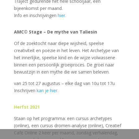
Traject gedurende het hele schooljaar, één
bijeenkomst per maand.
Info en inschrijvingen
hier.
AMC© Stage – De mythe van Taliesin
Of de zoektocht naar diepe wijsheid, speelse
creativiteit en poëzie in het leven. Het Archetype van
het innerlijke, speelse kind en de wijze volwassene
binnen een persoonlijk groeiproces. De groei naar
bewustzijn in een mythe die we samen beleven.
van 25 tot 27 augustus – elke dag van 10u tot 17u
Inschrijven
kan je hier.
Herfst 2021
Staan op het programma: een cursus archetypes
(online), een cursus dromen-analyse (online), Creatief
Café Online 2 keer per maand, zondag verhalendag,