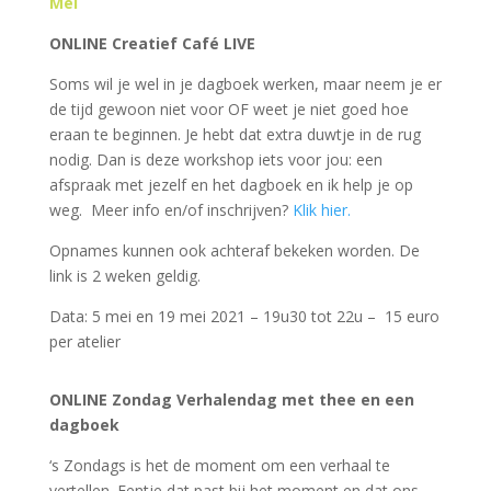
Mei
ONLINE Creatief Café LIVE
Soms wil je wel in je dagboek werken, maar neem je er
de tijd gewoon niet voor OF weet je niet goed hoe
eraan te beginnen. Je hebt dat extra duwtje in de rug
nodig. Dan is deze workshop iets voor jou: een
afspraak met jezelf en het dagboek en ik help je op
weg. Meer info en/of inschrijven?
Klik hier.
Opnames kunnen ook achteraf bekeken worden. De
link is 2 weken geldig.
Data: 5 mei en 19 mei 2021 – 19u30 tot 22u – 15 euro
per atelier
ON
LINE Zondag Verhalendag met thee en een
dagboek
‘s Zondags is het de moment om een verhaal te
vertellen. Eentje dat past bij het moment en dat ons