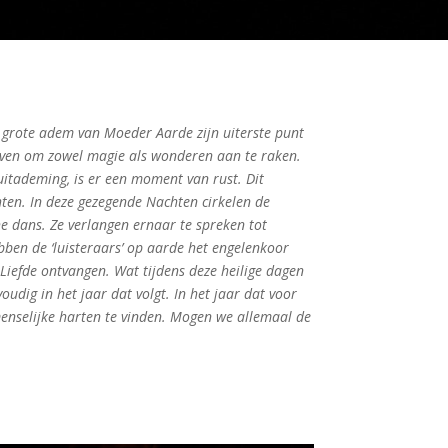
e grote adem van Moeder Aarde zijn uiterste punt
ven om zowel magie als wonderen aan te raken.
itademing, is er een moment van rust. Dit
hten. In deze gezegende Nachten cirkelen de
e dans. Ze verlangen ernaar te spreken tot
bben de ‘luisteraars’ op aarde het engelenkoor
iefde ontvangen. Wat tijdens deze heilige dagen
udig in het jaar dat volgt. In het jaar dat voor
e menselijke harten te vinden. Mogen we allemaal de