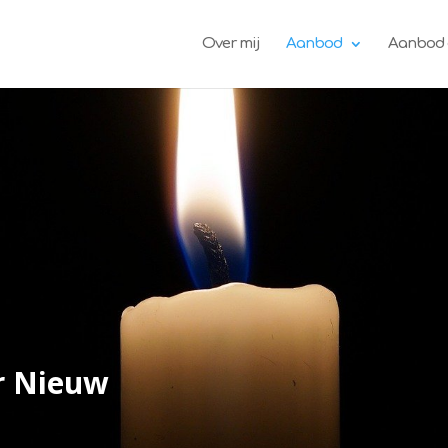
Over mij
Aanbod
Aanbod 
r Nieuw